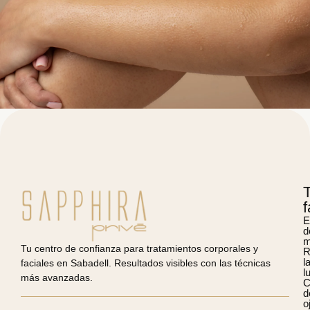
f
E
d
m
Tu centro de confianza para tratamientos corporales y
R
l
faciales en Sabadell. Resultados visibles con las técnicas
l
más avanzadas.
C
d
o