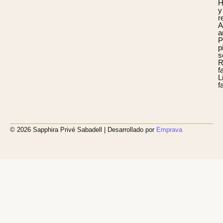
H
y
r
A
a
P
p
s
R
f
L
f
© 2026 Sapphira Privé Sabadell | Desarrollado por
Emprava