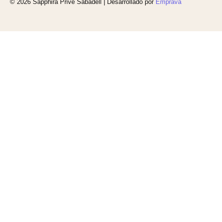
© 2026 Sapphira Privé Sabadell | Desarrollado por
Emprava