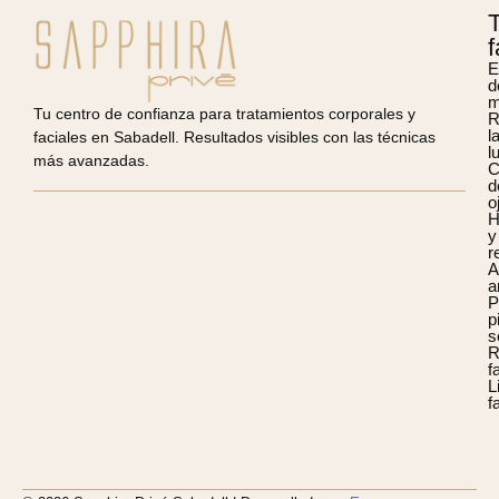
f
E
d
m
Tu centro de confianza para tratamientos corporales y
R
l
faciales en Sabadell. Resultados visibles con las técnicas
l
más avanzadas.
C
d
o
H
y
r
A
a
P
p
s
R
f
L
f